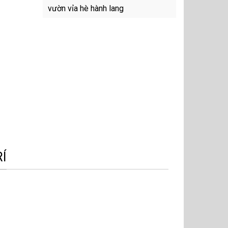
vườn vỉa hè hành lang
Í