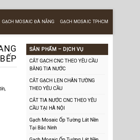
GẠCH MOSAIC ĐÀ NẴNG
GẠCH MOSAIC TPHCM
HANG
SẢN PHẨM – DỊCH VỤ
 BẾP
CẮT GẠCH CNC THEO YÊU CẦU
BẰNG TIA NƯỚC
CẮT GẠCH LEN CHÂN TƯỜNG
THEO YÊU CẦU
ín,
CẮT TIA NƯỚC CNC THEO YÊU
CẦU TẠI HÀ NỘI
Gạch Mosaic Ốp Tường Lát Nền
Tại Bắc Ninh
Gạch Mosaic Ốp Tường Lát Nền